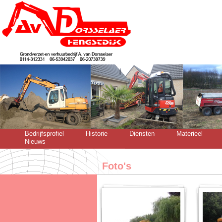
Bedrijfsprofiel
Historie
Diensten
Materieel
Nieuws
Foto's