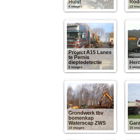
Hulst
Rod
4 images
13 ima
Project A15 Lanes
te Pernis
dieptedetectie
Her
2 images
9 imag
Grondwerk tbv
bomenkap
Waterscap ZWS
Gara
10 images
15 ima