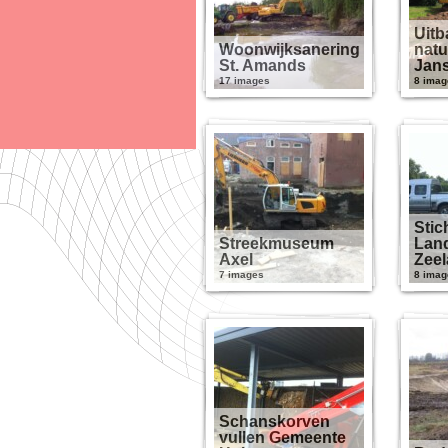
Uit
Woonwijksanering
natu
St. Amands
Jan
17 images
8 imag
Stic
Streekmuseum
Lan
Axel
Zee
7 images
8 imag
Schanskorven
vullen Gemeente