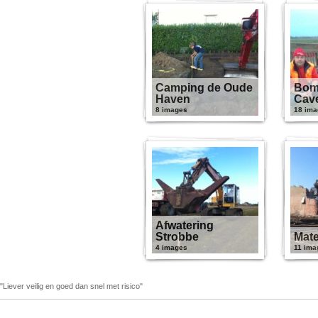
Camping de Oude
Bom
Haven
Cave
8 images
18 ima
Afwatering
Strobbe
Mate
4 images
11 ima
"Liever veilig en goed dan snel met risico"